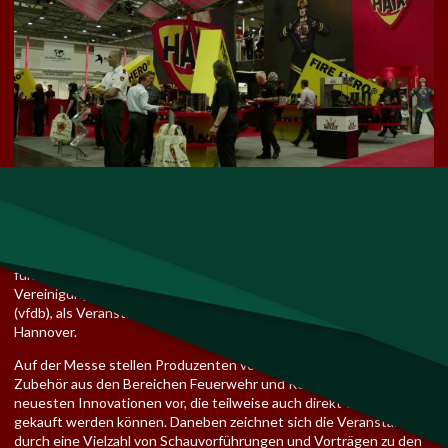
Bei der INTERSCHUTZ handelt es sich um die Weltleitmesse für
die Bereiche Rettungsdienst, Brand- bzw. Katastrophenschutz und
Sicherheit, die seit der Veranstaltung im Jahr 2000 inAugsburg alle
fünf Jahre stattfindet. Ideeller Träger der Messe ist die
Vereinigung zur Förderung des Deutschen Brandschutzes e.V.
(vfdb), als Veranstalter fungiert die Deutsche Messe AGaus
Hannover.
Auf der Messe stellen Produzenten von speziellen Geräten und
Zubehör aus den Bereichen Feuerwehr und Rettungsdienst ihre
neuesten Innovationen vor, die teilweise auch direkt vor Ort
gekauft werden können. Daneben zeichnet sich die Veranstaltung
durch eine Vielzahl von Schauvorführungen und Vorträgen zu den