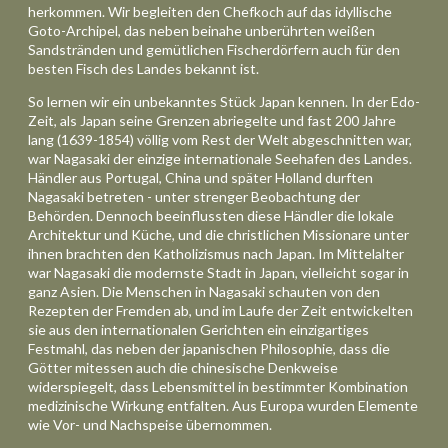
herkommen. Wir begleiten den Chefkoch auf das idyllische
Goto-Archipel, das neben beinahe unberührten weißen
Sandstränden und gemütlichen Fischerdörfern auch für den
besten Fisch des Landes bekannt ist.
So lernen wir ein unbekanntes Stück Japan kennen.
In der Edo-
Zeit, als Japan seine Grenzen abriegelte und fast 200 Jahre
lang (1639-1854) völlig vom Rest der Welt abgeschnitten war,
war Nagasaki der einzige internationale Seehafen des Landes.
Händler aus Portugal, China und später Holland durften
Nagasaki betreten - unter strenger Beobachtung der
Behörden. Dennoch beeinflussten diese Händler die lokale
Architektur und Küche, und die christlichen Missionare unter
ihnen brachten den Katholizismus nach Japan. Im Mittelalter
war Nagasaki die modernste Stadt in Japan, vielleicht sogar in
ganz Asien. Die Menschen in Nagasaki schauten
von
den
Rezepten der Fremden ab, und im Laufe der Zeit entwickelten
sie aus den internationalen Gerichten ein einzigartiges
Festmahl, das neben der japanischen Philosophie, dass die
Götter mitessen auch die chinesische Denkweise
widerspiegelt, dass Lebensmittel in bestimmter Kombination
medizinische Wirkung entfalten. Aus Europa wurden Elemente
wie Vor- und Nachspeise übernommen.