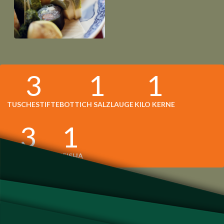
3
1
1
TUSCHESTIFTE
BOTTICH SALZLAUGE
KILO KERNE
3
1
ML ÖL
GEISHA